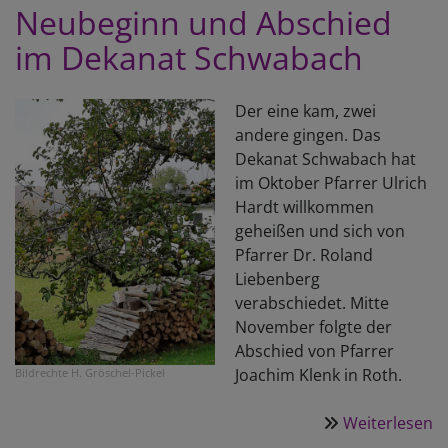
G
Neubeginn und Abschied
u
im Dekanat Schwabach
S
Der eine kam, zwei
andere gingen. Das
Dekanat Schwabach hat
im Oktober Pfarrer Ulrich
Hardt willkommen
geheißen und sich von
Pfarrer Dr. Roland
Liebenberg
verabschiedet. Mitte
November folgte der
Abschied von Pfarrer
Joachim Klenk in Roth.
Bildrechte
H. Gröschel-Pickel
Weiterlesen
ü
N