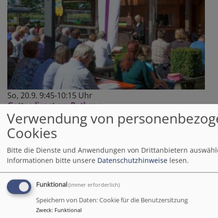
So, 20.9. 9:45-10:15 Uhr
Gottesdienst am Rothsee
Verwendung von personenbezog
Roth
Strandhaus Birkach
Cookies
Bitte die Dienste und Anwendungen von Drittanbietern auswähl
Informationen bitte unsere
Datenschutzhinweise
lesen.
Funktional
(immer erforderlich)
Speichern von Daten: Cookie für die Benutzersitzung
Zweck
:
Funktional