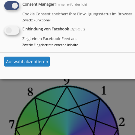
Consent Manager
(immer erforderlich)
Cookie Consent speichert Ihre Einwilligungsstatus im Browser
Zweck
:
Funktional
Einbindung von Facebook
(Opt-Out)
Mi, 23.9. 17-19 Uhr
Zeigt einen Facebook-Feed an.
Demenz - wie vorbeugen?
Zweck
:
Eingebettete externe Inhalte
EBW Schwabach e.V
Schwabach
Das Evangelische Haus: Martin-Luther-Saal
Auswahl akzeptieren