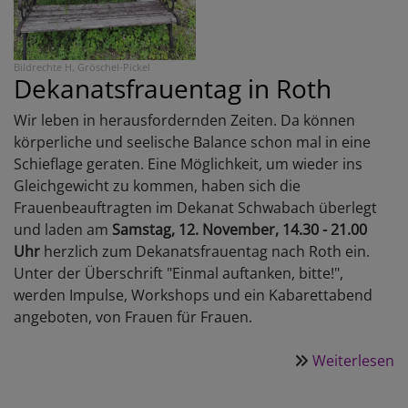
Bildrechte
H. Gröschel-Pickel
Dekanatsfrauentag in Roth
Wir leben in herausfordernden Zeiten. Da können
körperliche und seelische Balance schon mal in eine
Schieflage geraten. Eine Möglichkeit, um wieder ins
Gleichgewicht zu kommen, haben sich die
Frauenbeauftragten im Dekanat Schwabach überlegt
und laden am
Samstag, 12. November, 14.30 - 21.00
Uhr
herzlich zum Dekanatsfrauentag nach Roth ein.
Unter der Überschrift "Einmal auftanken, bitte!",
werden Impulse, Workshops und ein Kabarettabend
angeboten, von Frauen für Frauen.
Weiterlesen
ü
E
a