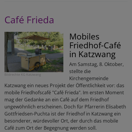
bi
Café Frieda
Mobiles
Friedhof-Café
in Katzwang
Am Samstag, 8. Oktober,
stellte die
Bildrechte
KG Katzwang
Kirchengemeinde
Katzwang ein neues Projekt der Öffentlichkeit vor: das
mobile Friedhofscafé "Café Frieda". Im ersten Moment
mag der Gedanke an ein Café auf dem Friedhof
ungewöhnlich erscheinen. Doch für Pfarrerin Elisabeth
Gottfriedsen-Puchta ist der Friedhof in Katzwang ein
besonderer, würdevoller Ort, der durch das mobile
Café zum Ort der Begegnung werden soll.