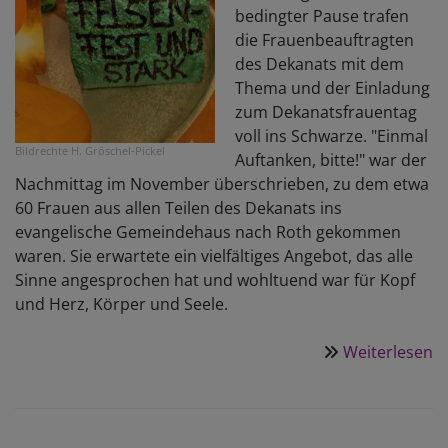
bedingter Pause trafen
die Frauenbeauftragten
des Dekanats mit dem
Thema und der Einladung
zum Dekanatsfrauentag
voll ins Schwarze. "Einmal
Bildrechte
H. Gröschel-Pickel
Auftanken, bitte!" war der
Nachmittag im November überschrieben, zu dem etwa
60 Frauen aus allen Teilen des Dekanats ins
evangelische Gemeindehaus nach Roth gekommen
waren. Sie erwartete ein vielfältiges Angebot, das alle
Sinne angesprochen hat und wohltuend war für Kopf
und Herz, Körper und Seele.
Weiterlesen
ü
T
fü
K