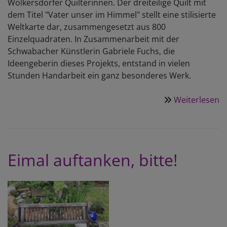
Wolkersdorfer Quilterinnen. Der dreiteilige Quilt mit
dem Titel "Vater unser im Himmel" stellt eine stilisierte
Weltkarte dar, zusammengesetzt aus 800
Einzelquadraten. In Zusammenarbeit mit der
Schwabacher Künstlerin Gabriele Fuchs, die
Ideengeberin dieses Projekts, entstand in vielen
Stunden Handarbeit ein ganz besonderes Werk.
Weiterlesen
ü
"
u
i
H
Eimal auftanken, bitte!