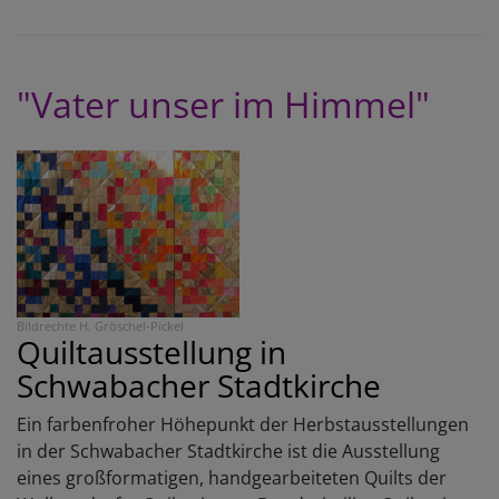
u
A
i
"Vater unser im Himmel"
D
S
Bildrechte
H. Gröschel-Pickel
Quiltausstellung in
Schwabacher Stadtkirche
Ein farbenfroher Höhepunkt der Herbstausstellungen
in der Schwabacher Stadtkirche ist die Ausstellung
eines großformatigen, handgearbeiteten Quilts der