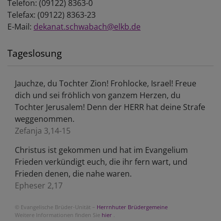
Telefon: (09122) 8363-0
Telefax: (09122) 8363-23
E-Mail:
dekanat.schwabach@elkb.de
Tageslosung
Jauchze, du Tochter Zion! Frohlocke, Israel! Freue
dich und sei fröhlich von ganzem Herzen, du
Tochter Jerusalem! Denn der HERR hat deine Strafe
weggenommen.
Zefanja 3,14-15
Christus ist gekommen und hat im Evangelium
Frieden verkündigt euch, die ihr fern wart, und
Frieden denen, die nahe waren.
Epheser 2,17
© Evangelische Brüder-Unität –
Herrnhuter Brüdergemeine
Weitere Informationen finden Sie
hier
.