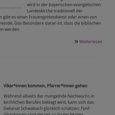
wird in der bayerischen evangelischen
tatt evangelisch)
Landeskirche traditionell der
n gibt es einen Frauengottesdienst oder einen von
meinde. Das Besondere daran ist, dass die biblischen
sen werden.
Weiterlesen
über
Wut
-
ein
wichti
Gefüh
Vikar*innen kommen, Pfarrer*innen gehen
Während allseits der mangelnde Nachwuchs in
kirchlichen Berufen beklagt wird, kann sich das
Dekanat Schwabach glücklich schätzen: Fünf
Vikar*innen sind derzeit zu ihrem letzten