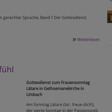
 in gerechter Sprache, Band I: Der Gottesdienst
Weiterlesen
über
Wend
euch
zum
Licht
fühl
Gottesdienst zum Frauensonntag
Lätare in Gethsemanekirche in
Limbach
Am Sonntag Lätare (lat.: freue dich!),
der vierte Sonntag in der Passionszeit,