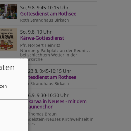
So, 9.8. 9:45-10:15 Uhr
Gottesdienst am Rothsee
Roth
Strandhaus Birkach
So, 9.8. 10 Uhr
Kärwa-Gottesdienst
Pfr. Norbert Heinritz
Nürnberg
Parkplatz an der Rednitz,
bei schlechtem Wetter in der
Wehrkirche
aten
So, 23.8. 9:45-10:15 Uhr
Gottesdienst am Rothsee
Roth
Strandhaus Birkach
tzen
So, 6.9. 9:30-10:30 Uhr
Zeltkärwa in Neuses - mit dem
Posaunenchor
Pfr. Thomas Braun
Wendelstein-Neuses
Kirchweihzelt in
ee-
Neuses
sdienste