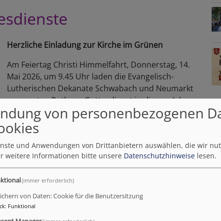
esdienste
Herzliche Einladung zur Kirche im Grünen
Am Feiertag Christi Himmelfahrt, Donnerstag, 14.
Mai 2026, um 9.45 Uhr laden die Evangelisch-
Lutherischen Dekanate Schwabach und Neumarkt
zum ersten Rothsee-Gottesdienst in diesem Jahr
ndung von personenbezogenen D
ein. Bis in den September hinein wird das Seeufer
ookies
am Strandhaus Birkach dann wieder regelmäßig
zur Kirche im Grünen.
ienste und Anwendungen von Drittanbietern auswählen, die wir nu
r weitere Informationen bitte unsere
Datenschutzhinweise
lesen.
Weiterlesen
über
35
ktional
(immer erforderlich)
Jahre
ichern von Daten: Cookie für die Benutzersitzung
Roths
ck
:
Funktional
Gotte
sent Manager
(immer erforderlich)