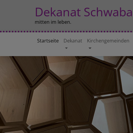
Direkt
Dekanat Schwaba
zum
Inhalt
mitten im leben.
Startseite
Dekanat
Kirchengemeinden
Hauptnavigation
Previous