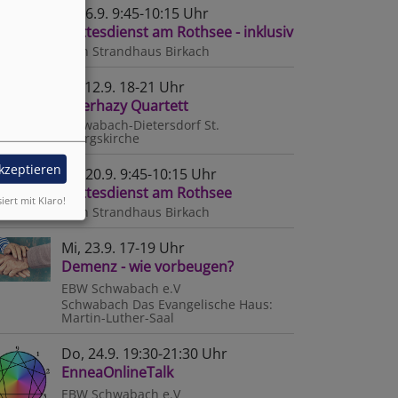
So, 6.9. 9:45-10:15 Uhr
Gottesdienst am Rothsee - inklusiv
Roth
Strandhaus Birkach
Sa, 12.9. 18-21 Uhr
Esterhazy Quartett
Schwabach-Dietersdorf
St.
Georgskirche
akzeptieren
So, 20.9. 9:45-10:15 Uhr
Gottesdienst am Rothsee
siert mit Klaro!
Roth
Strandhaus Birkach
Mi, 23.9. 17-19 Uhr
Demenz - wie vorbeugen?
EBW Schwabach e.V
Schwabach
Das Evangelische Haus:
Martin-Luther-Saal
Do, 24.9. 19:30-21:30 Uhr
EnneaOnlineTalk
EBW Schwabach e.V