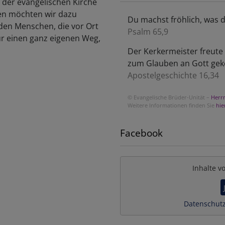
t der evangelischen Kirche
ten möchten wir dazu
Du machst fröhlich, was 
den Menschen, die vor Ort
Psalm 65,9
ür einen ganz eigenen Weg,
Der Kerkermeister freute
zum Glauben an Gott ge
Apostelgeschichte 16,34
© Evangelische Brüder-Unität –
Herr
Weitere Informationen finden Sie
hie
Facebook
Inhalte v
Datenschutz