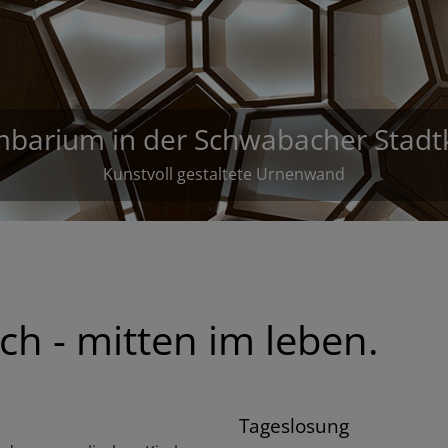
ekanat Schwabach - mitten im lebe
h - mitten im leben.
Tageslosung