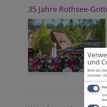
35 Jahre Rothsee-Gott
Verwe
und C
Bitte die D
Bildrechte
Dekanat Schwabach
möchten.
Fü
Fun
Spe
Zwe
Con