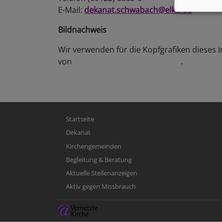
E-Mail:
dekanat.schwabach@elkb.de
Bildnachweis
Wir verwenden für die Kopfgrafiken dieses 
von
büro für kommunikation gbr
.
dialog -
Hauptnavigation
Startseite
Dekanat
Kirchengemeinden
Begleitung & Beratung
Aktuelle Stellenanzeigen
Aktiv gegen Missbrauch