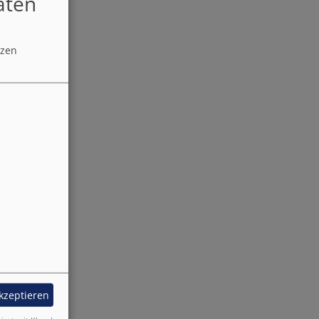
aten
tzen
akzeptieren