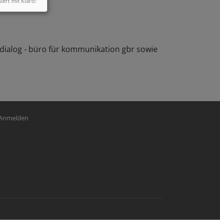
siert mit Klaro!
 dialog - büro für kommunikation gbr sowie
nutzermenü
Anmelden