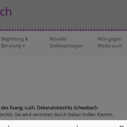
ch
Begleitung &
Aktuelle
Aktiv gegen
Beratung
Stellenanzeigen
Missbrauch
t des Evang.-Luth. Dekanatsbezirks Schwabach.
 Rechts. Sie wird vertreten durch Dekan Volker Klemm.