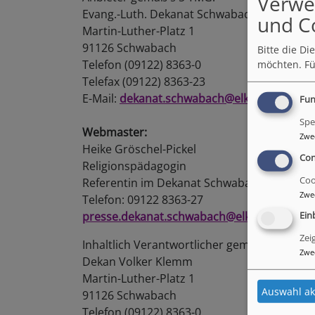
Verwe
Evang.-Luth. Dekanat Schwabach
und C
Martin-Luther-Platz 1
91126 Schwabach
Bitte die D
Telefon (09122) 8363-0
möchten.
Fü
Telefax (09122) 8363-23
E-Mail:
dekanat.schwabach@elkb.de
Fun
Spe
Webmaster:
Zwe
Heike Gröschel-Pickel
Con
Religionspädagogin
Coo
Referentin im Dekanat Schwabach
Zwe
Telefon: 09122 8363-27
presse.dekanat.schwabach@elkb.de
Ein
Zei
Inhaltlich Verantwortlicher gemäß § 55 Abs. 
Zwe
Dekan Volker Klemm
Martin-Luther-Platz 1
Auswahl ak
91126 Schwabach
Telefon (09122) 8363-0