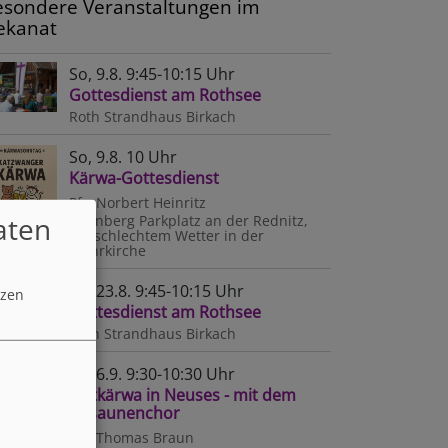
esondere Veranstaltungen im
ekanat
So, 9.8. 9:45-10:15 Uhr
Gottesdienst am Rothsee
Roth
Strandhaus Birkach
So, 9.8. 10 Uhr
Kärwa-Gottesdienst
Pfr. Norbert Heinritz
aten
Nürnberg
Parkplatz an der Rednitz,
bei schlechtem Wetter in der
Wehrkirche
So, 23.8. 9:45-10:15 Uhr
tzen
Gottesdienst am Rothsee
Roth
Strandhaus Birkach
So, 6.9. 9:30-10:30 Uhr
Zeltkärwa in Neuses - mit dem
Posaunenchor
Pfr. Thomas Braun