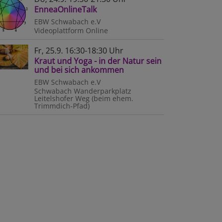
EnneaOnlineTalk
EBW Schwabach e.V
Videoplattform
Online
Fr, 25.9. 16:30-18:30 Uhr
Kraut und Yoga - in der Natur sein
und bei sich ankommen
EBW Schwabach e.V
Schwabach
Wanderparkplatz
Leitelshofer Weg (beim ehem.
Trimmdich-Pfad)
en
n
punkt
g