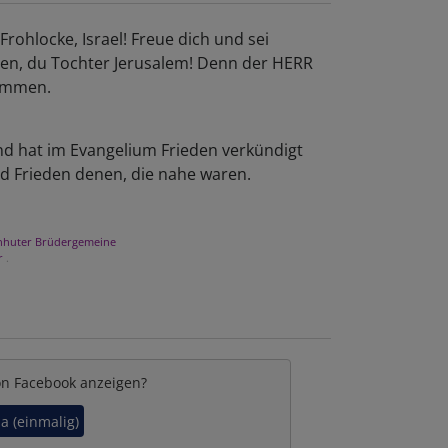
Frohlocke, Israel! Freue dich und sei
en, du Tochter Jerusalem! Denn der HERR
nommen.
d hat im Evangelium Frieden verkündigt
und Frieden denen, die nahe waren.
nhuter Brüdergemeine
r
.
on Facebook anzeigen?
Ja (einmalig)