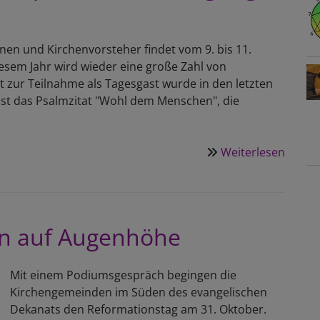
nen und Kirchenvorsteher findet vom 9. bis 11.
iesem Jahr wird wieder eine große Zahl von
 zur Teilnahme als Tagesgast wurde in den letzten
 ist das Psalmzitat "Wohl dem Menschen", die
Weiterlesen
über
Psalm
stehe
im
Mittel
n auf Augenhöhe
der
KV-
Tagun
Mit einem Podiumsgespräch begingen die
2015
Kirchengemeinden im Süden des evangelischen
Dekanats den Reformationstag am 31. Oktober.