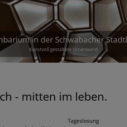
ekanat Schwabach - mitten im lebe
h - mitten im leben.
Tageslosung