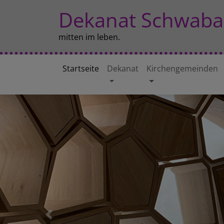
Direkt
Dekanat Schwaba
zum
Inhalt
mitten im leben.
Startseite
Dekanat
Kirchengemeinden
Hauptnavigation
Previous