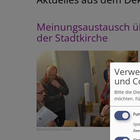
Meinungsaustausch üb
der Stadtkirche
Verwe
und C
Bitte die D
möchten.
Fü
Fun
Spe
Bildrechte
beim Autor
Zwe
Con