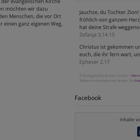
t der evangelischen Kirche
ten möchten wir dazu
Jauchze, du Tochter Zion! 
den Menschen, die vor Ort
fröhlich von ganzem Herz
ür einen ganz eigenen Weg,
hat deine Strafe wegge
Zefanja 3,14-15
Christus ist gekommen un
euch, die ihr fern wart, 
Epheser 2,17
© Evangelische Brüder-Unität –
Herr
Weitere Informationen finden Sie
hie
Facebook
Inhalte v