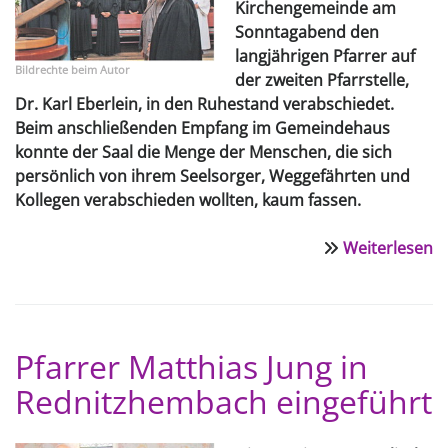
Kirchengemeinde am
Sonntagabend den
langjährigen Pfarrer auf
Bildrechte
beim Autor
der zweiten Pfarrstelle,
Dr. Karl Eberlein, in den Ruhestand verabschiedet.
Beim an­schließenden Empfang im Gemeinde­haus
konnte der Saal die Menge der Menschen, die sich
persönlich von ihrem Seelsorger, Weggefährten und
Kollegen verabschieden wollten, kaum fassen.
Weiterlesen
ü
Fe
A
v
P
Pfarrer Matthias Jung in
D
Rednitzhembach eingeführt
Ka
E
in