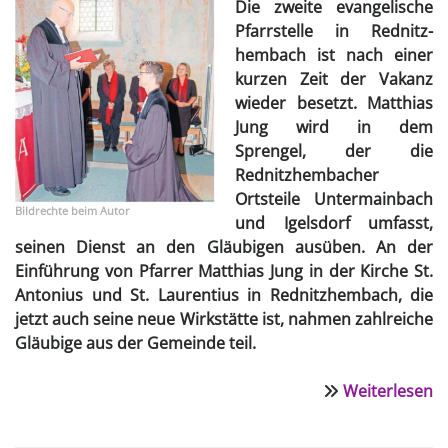
Die zweite evangelische
R
Pfarrstelle in Rednitz­
hembach ist nach einer
kurzen Zeit der Vakanz
wieder besetzt. Matthias
Jung wird in dem
Sprengel, der die
Rednitzhembacher
Ortsteile Unter­mainbach
Bildrechte
beim Autor
und Igelsdorf umfasst,
sei­nen Dienst an den Gläubigen aus­üben. An der
Einführung von Pfarrer Matthias Jung in der Kirche St.
Anto­nius und St. Laurentius in Rednitz­hembach, die
jetzt auch seine neue Wirkstätte ist, nahmen zahlreiche
Gläubige aus der Gemeinde teil.
Weiterlesen
ü
P
M