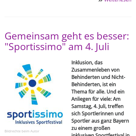
S
Vo
Er
tr
Gemeinsam geht es besser:
g
"Sportissimo" am 4. Juli
H
Inklusion, das
Zusammenleben von
Behinderten und Nicht-
Behinderten, ist ein
Thema für alle. Und ein
Anliegen für viele: Am
Samstag, 4. Juli, treffen
sich Sportle­rinnen und
Sportler aus ganz Bayern
zu einem großen
Bildrechte
beim Autor
inklusiven Sportfesti­val in