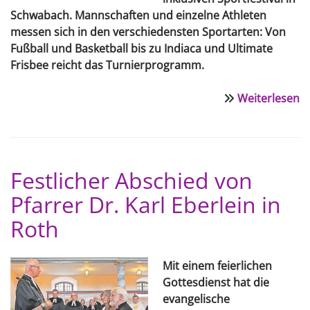
Schwabach.
Mannschaften und einzelne Athle­ten
messen sich in den verschiedens­ten Sportarten: Von
Fußball und Bas­ketball bis zu Indiaca und Ultimate
Frisbee reicht das Turnierprogramm.
Weiterlesen
ü
G
g
e
b
Festlicher Abschied von
"
Pfarrer Dr. Karl Eberlein in
a
4.
Roth
Ju
Mit einem feierlichen
Gottesdienst hat die
evangelische