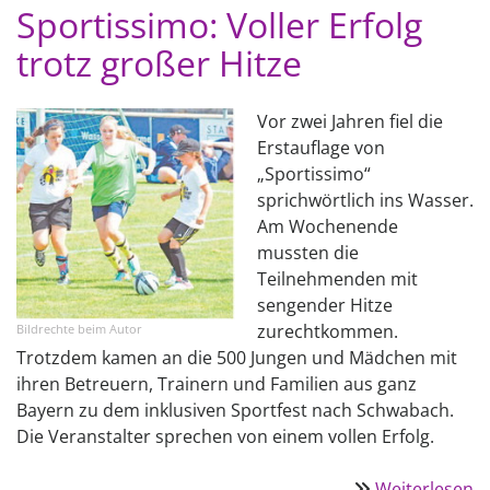
R
Sportissimo: Voller Erfolg
trotz großer Hitze
Vor zwei Jahren fiel die
Erstauflage von
„Sportissimo“
sprichwörtlich ins Wasser.
Am Wochenende
mussten die
Teilnehmenden mit
sengender Hit­ze
zurechtkommen.
Bildrechte
beim Autor
Trotzdem kamen an die 500 Jungen und Mädchen mit
ihren Betreuern, Trainern und Famili­en aus ganz
Bayern zu dem inklusi­ven Sportfest nach Schwabach.
Die Veranstalter sprechen von einem vol­len Erfolg.
Weiterlesen
ü