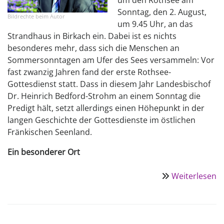
um den Rothsee am
Sonntag, den 2. August,
Bildrechte
beim Autor
um 9.45 Uhr, an das
Strandhaus in Birkach ein. Dabei ist es nichts
besonderes mehr, dass sich die Menschen an
Sommersonntagen am Ufer des Sees versammeln: Vor
fast zwanzig Jahren fand der erste Rothsee-
Gottesdienst statt. Dass in diesem Jahr Landesbischof
Dr. Heinrich Bedford-Strohm an einem Sonntag die
Predigt hält, setzt allerdings einen Höhepunkt in der
langen Geschichte der Gottesdienste im östlichen
Fränkischen Seenland.
Ein besonderer Ort
Weiterlesen
ü
L
p
a