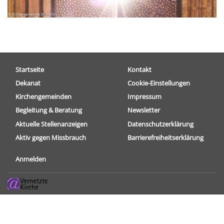
Hauptnavigation
Fußbereichsmenü
Startseite
Kontakt
Dekanat
Cookie-Einstellungen
Kirchengemeinden
Impressum
Begleitung & Beratung
Newsletter
Aktuelle Stellenanzeigen
Datenschutzerklärung
Aktiv gegen Missbrauch
Barrierefreiheitserklärung
Benutzermenü
Anmelden