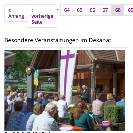
J
Seitennummerierung
…
First
«
Vorherige
‹
Seite
64
Seite
65
Seite
66
Seite
67
Aktuelle
68
Se
6
in
page
Anfang
Seite
vorherige
Seite
R
Seite
e
Besondere Veranstaltungen im Dekanat