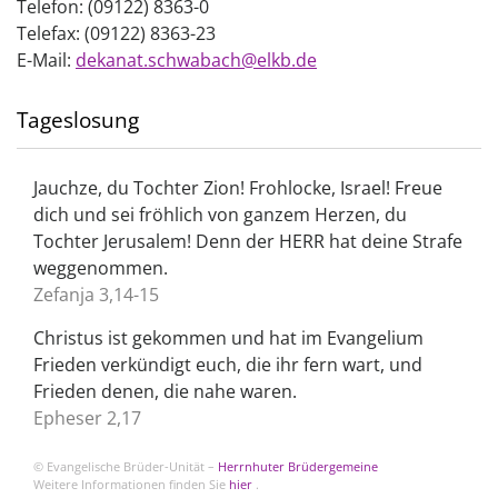
Telefon: (09122) 8363-0
Telefax: (09122) 8363-23
E-Mail:
dekanat.schwabach@elkb.de
Tageslosung
Jauchze, du Tochter Zion! Frohlocke, Israel! Freue
dich und sei fröhlich von ganzem Herzen, du
Tochter Jerusalem! Denn der HERR hat deine Strafe
weggenommen.
Zefanja 3,14-15
Christus ist gekommen und hat im Evangelium
Frieden verkündigt euch, die ihr fern wart, und
Frieden denen, die nahe waren.
Epheser 2,17
© Evangelische Brüder-Unität –
Herrnhuter Brüdergemeine
Weitere Informationen finden Sie
hier
.