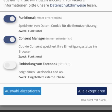
50 Prozent
Informationen bitte unsere
Datenschutzhinweise
lesen.
Dienstauftrag als
Pfarrer in den
Funktional
(immer erforderlich)
Kirchengemeinden
Wendelstein
und
Speichern von Daten: Cookie für die Benutzersitzung
Rednitzhembach
tätig.
Zweck
:
Funktional
Consent Manager
(immer erforderlich)
Beauftragter im
Cookie Consent speichert Ihre Einwilligungsstatus im
Dekanat für
Browser
Konfirmandenarbeit
Zweck
:
Funktional
Einbindung von Facebook
(Opt-Out)
Zeigt einen Facebook-Feed an.
Kontakt
Bildrechte
Privat
Zweck
:
Eingebettete externe Inhalte
Mobil: 0157. 506 512 92
E-Mail:
jonas.baginski@elkb.de
Auswahl akzeptieren
Alle akzeptieren
Realisiert mit Klaro!