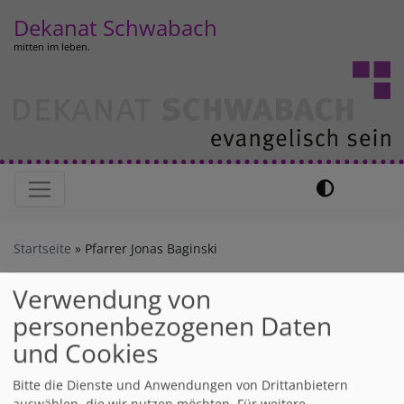
Direkt
Dekanat Schwabach
zum
mitten im leben.
Inhalt
Hauptnavigation
Startseite
Pfarrer Jonas Baginski
Verwendung von
Pfarrer Jonas Baginski
personenbezogenen Daten
und Cookies
Bitte die Dienste und Anwendungen von Drittanbietern
Jonas Baginski ist mit je
auswählen, die wir nutzen möchten.
Für weitere