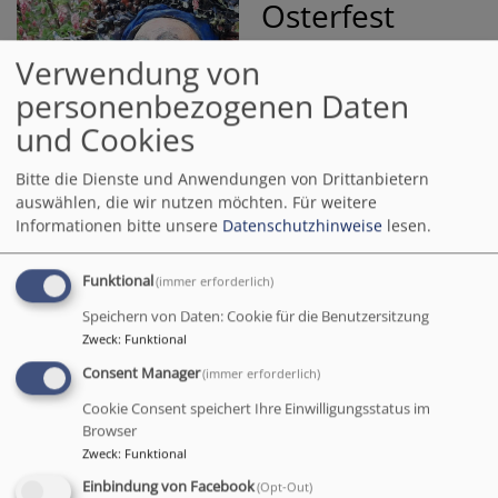
Osterfest
Eiskaltes Wasser ins
Verwendung von
Gesicht. Frühmorgens.
personenbezogenen Daten
Schlaf und Müdigkeit aus
und Cookies
den Augen spülen. Die
Bildrechte
H. Gröschel-Pickel
Frische spüren, aufleben und dem neuen Tag
Bitte die Dienste und Anwendungen von Drittanbietern
entgegenblicken. Ein Morgenritual, das in den Dörfern
auswählen, die wir nutzen möchten.
Für weitere
des italienischen Piemont am Ostermorgen zum
Informationen bitte unsere
Datenschutzhinweise
lesen.
gemeinsamen Brauch geworden ist. Wenn zum ersten
Mal die Kirchenglocken läuten, rennen Kinder und
Funktional
(immer erforderlich)
Erwachsene zum Dorfbrunnn. Dort schöpfen sie das
Speichern von Daten: Cookie für die Benutzersitzung
klare, kalte Wasser und waschen sich damit die Augen.
Zweck
:
Funktional
Man lacht, grüßt sich mit "Halleluja", manche beten
und bitten um "OSTERAUGEN".
Consent Manager
(immer erforderlich)
Cookie Consent speichert Ihre Einwilligungsstatus im
DieTradition, die auch an anderen Orten Europas
Browser
gepflegt wird, bewahrt den Wunsch, die Welt und sich
Zweck
:
Funktional
selbst immer wieder neu erkennen zu können. Ostern
Einbindung von Facebook
(Opt-Out)