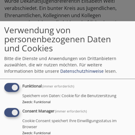
wurde Dekanatsjugendreferentin Elisabeth Welti
verabschiedet. Ein bunter Kreis aus Jugendlichen,
Ehrenamtlichen, Kolleginnen und Kollegen
versammelte sich um die leidenschaftliche, kreative
Verwendung von
und herzliche Jugendbeauftragte, um gemeinsam mit
personenbezogenen Daten
ihr Abschied zu feiern. Nach einem festlichen
Gottesdienst wurde bei gutem Essen und Getränken
und Cookies
gelacht, erinnert und angestoßen – auf eine
wunderbare Zeit und einen neuen Lebensabschnitt.
Bitte die Dienste und Anwendungen von Drittanbietern
auswählen, die wir nutzen möchten.
Für weitere
Der Gottesdienst hatte es in sich:
Informationen bitte unsere
Datenschutzhinweise
lesen.
Dekanatsjugendpfarrer Michael Käser nahm die
feiernde Gemeinschaft in seiner Predigt mit auf eine
Funktional
(immer erforderlich)
„Schuhreise“ durch Elisabeth Weltis Wirken. Da
Speichern von Daten: Cookie für die Benutzersitzung
standen bequeme Hausschuhe für all die bequemen
Zweck
:
Funktional
Momente in Gemeinden und im evangelischen Haus, in
Consent Manager
(immer erforderlich)
der Gemeinschaft mit den Kolleginnen und
Ehrenamtlichen. Daneben Sportschuhe und
Cookie Consent speichert Ihre Einwilligungsstatus im
Browser
Wanderstiefel für die zahlreichen Freizeiten, Aktionen
Zweck
:
Funktional