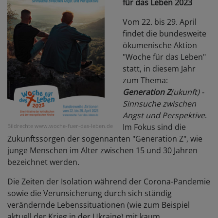
für das Leben 2023
Vom 22. bis 29. April
findet die bundesweite
ökumenische Aktion
"Woche für das Leben"
statt, in diesem Jahr
zum Thema:
Generation Z
(ukunft) -
Sinnsuche zwischen
Angst und Perspektive
.
Im Fokus sind die
Bildrechte
www.woche-fuer-das-leben.de
Zukunftssorgen der sogennanten "Generation Z", wie
junge Menschen im Alter zwischen 15 und 30 Jahren
bezeichnet werden.
Die Zeiten der Isolation während der Corona-Pandemie
sowie die Verunsicherung durch sich ständig
verändernde Lebenssituationen (wie zum Beispiel
aktuell der Krieg in der Ukraine) mit kaum