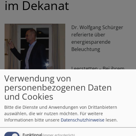
im Dekanat
Dr. Wolfgang Schürger
referierte über
energiesparende
Beleuchtung
Leerstetten – Bei ihrem
Verwendung von
Herbsttreffen am 7.
November 2016 hatten
personenbezogenen Daten
die Umweltbeauftragten
und Cookies
aus den
Bildrechte
beim Autor
Kirchengemeinden im Dekanat Schwabach den
Bitte die Dienste und Anwendungen von Drittanbietern
Beauftragten für Umwelt und Klimaverantwortung der
auswählen, die wir nutzen möchten.
Für weitere
Evang.-Luth Kirche in Bayern, Kirchenrat Dr. Wolfgang
Informationen bitte unsere
Datenschutzhinweise
lesen.
Schürger als Referenten zu Gast.
Energiesparende Beleuchtung in kirchlichen
Funktional
(immer erforderlich)