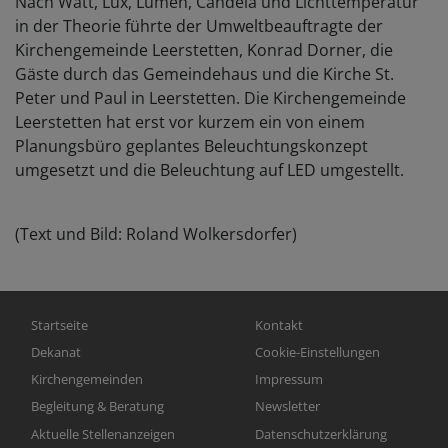
Nach Watt, Lux, Lumen, Candela und Lichttemperatur
in der Theorie führte der Umweltbeauftragte der
Kirchengemeinde Leerstetten, Konrad Dorner, die
Gäste durch das Gemeindehaus und die Kirche St.
Peter und Paul in Leerstetten. Die Kirchengemeinde
Leerstetten hat erst vor kurzem ein von einem
Planungsbüro geplantes Beleuchtungskonzept
umgesetzt und die Beleuchtung auf LED umgestellt.
(Text und Bild: Roland Wolkersdorfer)
Hauptnavigation
Fußbereichsmenü
Startseite
Kontakt
Dekanat
Cookie-Einstellungen
Kirchengemeinden
Impressum
Begleitung & Beratung
Newsletter
Aktuelle Stellenanzeigen
Datenschutzerklärung