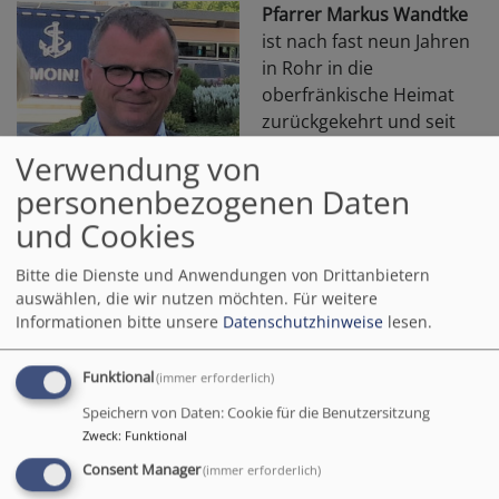
Pfarrer Markus Wandtke
ist nach fast neun Jahren
in Rohr in die
oberfränkische Heimat
zurückgekehrt und seit
Anfang Juni im Dienst in
Verwendung von
der Kirchengemeinde
personenbezogenen Daten
Weißenstadt. Zuvor
und Cookies
wurde er jedoch
gebührend von der
Bitte die Dienste und Anwendungen von Drittanbietern
Bildrechte
Dekanat Schwabach
Rohrer Kirchengemeinde
auswählen, die wir nutzen möchten.
Für weitere
und Kommune mit einem Festgottesdienst und bunten
Informationen bitte unsere
Datenschutzhinweise
lesen.
Empfang im Gemeindehaus verabschiedet. Neben
Dekanin Berthild Sachs, Kolleginnen und Kollegen aus
Funktional
(immer erforderlich)
dem Dekanat, Vertretern der Dekanatsjugend (Markus
Wandtke war auch Dekanatsjugendpfarrer) und
Speichern von Daten: Cookie für die Benutzersitzung
Zweck
:
Funktional
Kindergartengruppen waren auch ein Vertreter aus
der Partnergemeinde in Mecklenburg-Vorpommern
Consent Manager
(immer erforderlich)
und Diakon Alois Vieracker von der katholischen