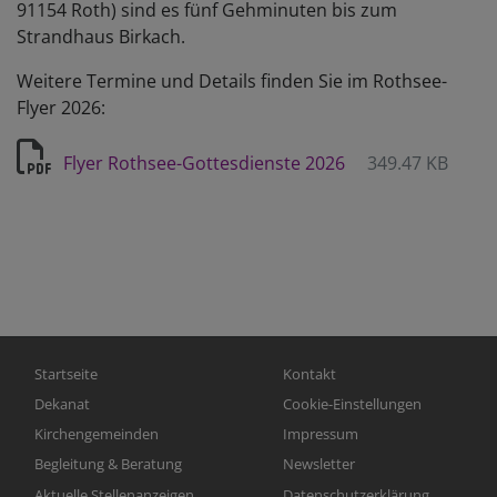
91154 Roth) sind es fünf Gehminuten bis zum
Strandhaus Birkach.
Weitere Termine und Details finden Sie im Rothsee-
Flyer 2026:
Flyer Rothsee-Gottesdienste 2026
349.47 KB
Hauptnavigation
Fußbereichsmenü
Startseite
Kontakt
Dekanat
Cookie-Einstellungen
Kirchengemeinden
Impressum
Begleitung & Beratung
Newsletter
Aktuelle Stellenanzeigen
Datenschutzerklärung